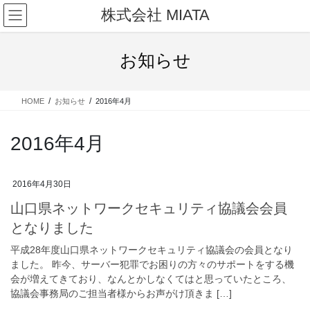
コ
ナ
株式会社 MIATA
ン
ビ
テ
ゲ
ン
ー
お知らせ
ツ
シ
に
ョ
移
ン
HOME
お知らせ
2016年4月
動
に
移
動
2016年4月
2016年4月30日
山口県ネットワークセキュリティ協議会会員
となりました
平成28年度山口県ネットワークセキュリティ協議会の会員となり
ました。 昨今、サーバー犯罪でお困りの方々のサポートをする機
会が増えてきており、なんとかしなくてはと思っていたところ、
協議会事務局のご担当者様からお声がけ頂きま […]