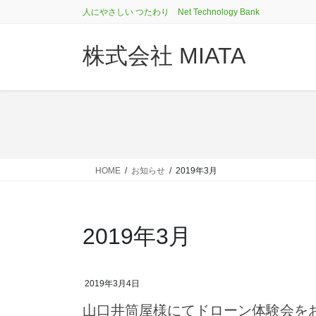
コ
ナ
人にやさしい つたわり Net Technology Bank
ン
ビ
テ
ゲ
株式会社 MIATA
ン
ー
ツ
シ
に
ョ
移
ン
動
に
移
動
HOME
お知らせ
2019年3月
2019年3月
2019年3月4日
山口井筒屋様にてドローン体験会を