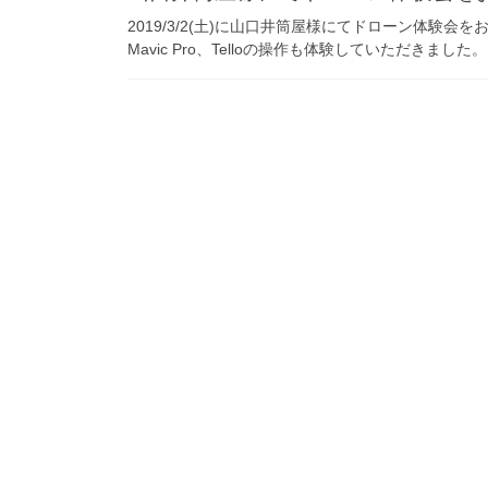
2019/3/2(土)に山口井筒屋様にてドローン体験会
Mavic Pro、Telloの操作も体験していただきま